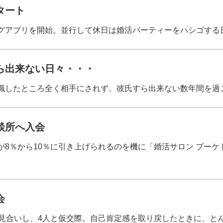
タート
グアプリを開始。並行して休日は婚活パーティーをハシゴする
ら出来ない日々・・・
識したところ全く相手にされず、彼氏すら出来ない数年間を過
談所へ入会
が8％から10％に引き上げられるのを機に「婚活サロン ブーケト
会
お見合いし、4人と仮交際。自己肯定感を取り戻したときに、と