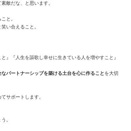
て素敵だな、と思います。
ること。
と笑い合えること。
こと』『人生を謳歌し幸せに生きている人を増やすこと』
全なパートナーシップを築ける土台を心に作ること
を大切
めてサポートします。
ょう。