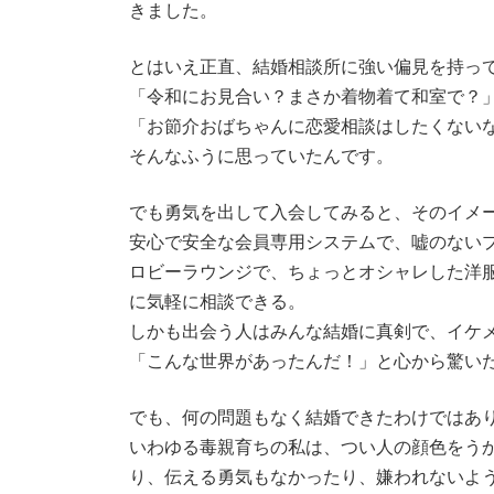
きました。
とはいえ正直、結婚相談所に強い偏見を持っ
「令和にお見合い？まさか着物着て和室で？
「お節介おばちゃんに恋愛相談はしたくない
そんなふうに思っていたんです。
でも勇気を出して入会してみると、そのイメ
安心で安全な会員専用システムで、嘘のない
ロビーラウンジで、ちょっとオシャレした洋
に気軽に相談できる。
しかも出会う人はみんな結婚に真剣で、イケ
「こんな世界があったんだ！」と心から驚い
でも、何の問題もなく結婚できたわけではあ
いわゆる毒親育ちの私は、つい人の顔色をう
り、伝える勇気もなかったり、嫌われないよ