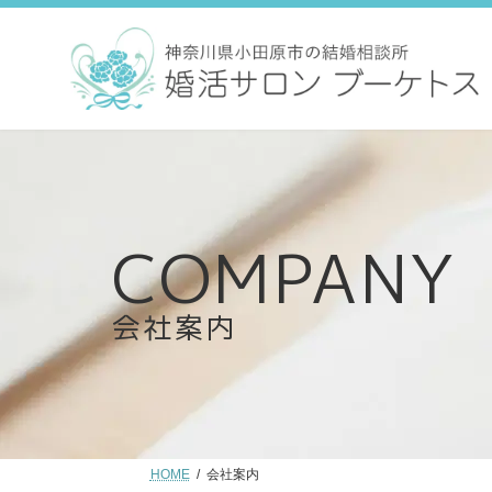
コ
ナ
ン
ビ
テ
ゲ
ン
ー
ツ
シ
へ
ョ
ス
ン
キ
に
ッ
移
プ
動
会社案内
HOME
会社案内