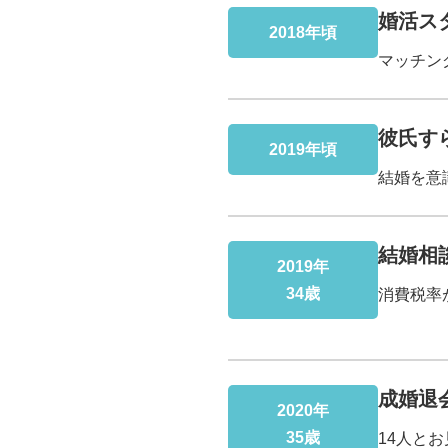
婚活ス
2018年頃
マッチン
彼氏す
2019年頃
結婚を意
結婚相
2019年
34歳
消費税率
成婚退
2020年
35歳
14人と