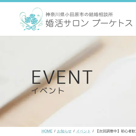
コ
ナ
ン
ビ
テ
ゲ
ン
ー
ツ
シ
へ
ョ
ス
ン
キ
に
ッ
移
プ
動
イベント
HOME
お知らせ
イベント
【次回調整中】初心者歓