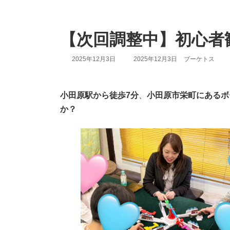
【次回調整中】初心者
最
2025年12月3日
2025年12月3日
ブーケトス
終
更
新
日
小田原駅から徒歩7分
、
小田原市栄町にあるボ
時
か？
: