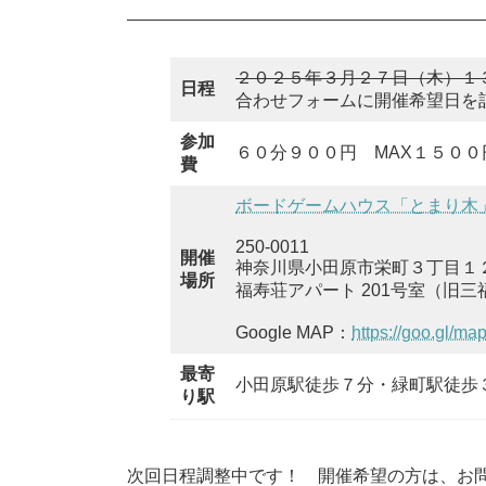
２０２５年３月２７日（木）１
日程
合わせフォームに開催希望日を
参加
６０分９００円 MAX１５０
費
ボードゲームハウス「とまり木
250-0011
開催
神奈川県小田原市栄町３丁目１
場所
福寿荘アパート 201号室（旧三
Google MAP：
https://goo.gl/
最寄
小田原駅徒歩７分・緑町駅徒歩
り駅
次回日程調整中です！ 開催希望の方は、お