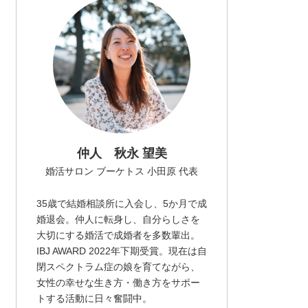
仲人 秋永 望美
婚活サロン ブーケトス 小田原 代表
35歳で結婚相談所に入会し、5か月で成
婚退会。仲人に転身し、自分らしさを
大切にする婚活で成婚者を多数輩出。
IBJ AWARD 2022年下期受賞。現在は自
閉スペクトラム症の娘を育てながら、
女性の幸せな生き方・働き方をサポー
トする活動に日々奮闘中。