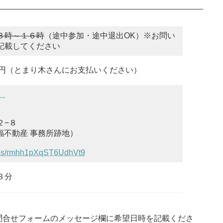
３時～１６時
（途中参加・途中退出OK）※お問い
記載してください
０円（とまり木さんにお支払いください）
」
２−８
福不動産 事務所跡地）
maps/rmhh1pXqST6UdhVt9
３分
問合せフォームのメッセージ欄に希望日時を記載くださ