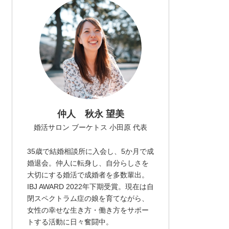
仲人 秋永 望美
婚活サロン ブーケトス 小田原 代表
35歳で結婚相談所に入会し、5か月で成
婚退会。仲人に転身し、自分らしさを
大切にする婚活で成婚者を多数輩出。
IBJ AWARD 2022年下期受賞。現在は自
閉スペクトラム症の娘を育てながら、
女性の幸せな生き方・働き方をサポー
トする活動に日々奮闘中。