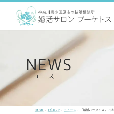
コ
ナ
ン
ビ
テ
ゲ
ン
ー
ツ
シ
へ
ョ
ス
ン
キ
に
ッ
移
プ
動
ニュース
HOME
お知らせ
ニュース
「婚活パラダイス」に掲