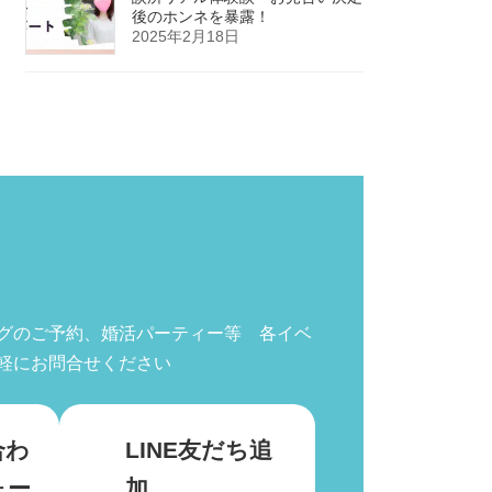
後のホンネを暴露！
2025年2月18日
グのご予約、婚活パーティー等 各イベ
軽にお問合せください
合わ
LINE友だち追
ォー
加