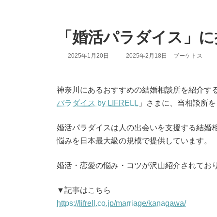
「婚活パラダイス」に
最
2025年1月20日
2025年2月18日
ブーケトス
終
更
新
日
神奈川にあるおすすめの結婚相談所を紹介す
時
パラダイス by LIFRELL
」さまに、当相談所を
:
婚活パラダイスは人の出会いを支援する結婚
悩みを日本最大級の規模で提供しています。
婚活・恋愛の悩み・コツが沢山紹介されてお
▼記事はこちら
https://lifrell.co.jp/marriage/kanagawa/